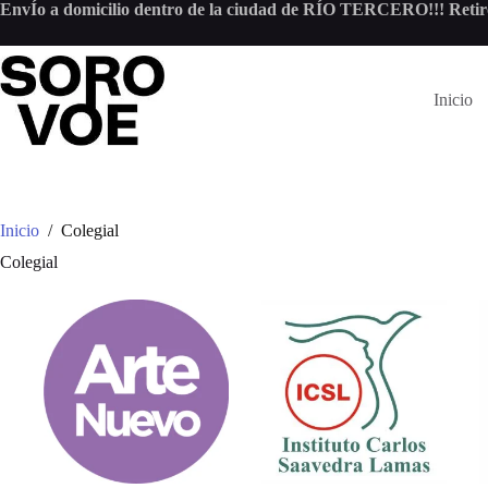
Saltar
EnvÍo a domicilio dentro de la ciudad de RÍO TERCERO!!! Retiro
al
contenido
Inicio
Inicio
/
Colegial
Colegial