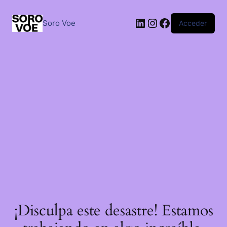
Saltar
al
LinkedIn
Instagram
Facebook
contenido
Soro Voe
Acceder
¡Disculpa este desastre! Estamos