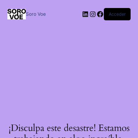
Saltar
al
LinkedIn
Instagram
Facebook
contenido
Soro Voe
Acceder
¡Disculpa este desastre! Estamos