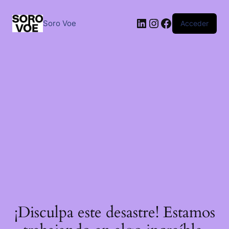
Saltar
al
LinkedIn
Instagram
Facebook
contenido
Soro Voe
Acceder
¡Disculpa este desastre! Estamos