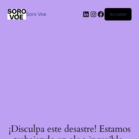
Saltar
al
LinkedIn
Instagram
Facebook
contenido
Soro Voe
Acceder
¡Disculpa este desastre! Estamos