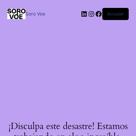
Saltar
al
LinkedIn
Instagram
Facebook
contenido
Soro Voe
Acceder
¡Disculpa este desastre! Estamos