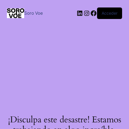
Saltar
al
LinkedIn
Instagram
Facebook
contenido
Soro Voe
Acceder
¡Disculpa este desastre! Estamos