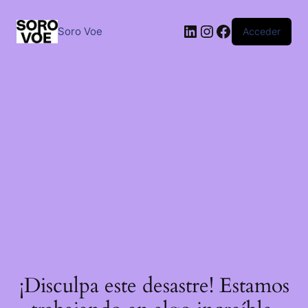
Saltar
al
LinkedIn
Instagram
Facebook
contenido
Soro Voe
Acceder
¡Disculpa este desastre! Estamos